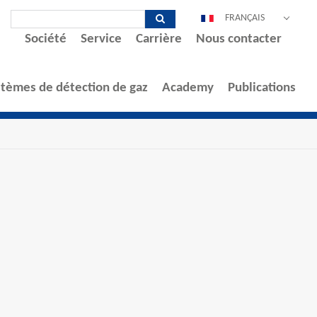
FRANÇAIS
Société
Service
Carrière
Nous contacter
DEUTSCH
ENGLISH
ESPAÑOL
stèmes de détection de gaz
Academy
Publications
POLSKI
ITALIANO
中文
PORTUGUÊS