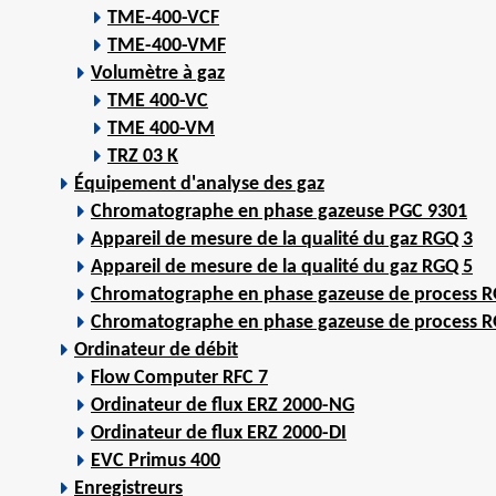
TME-400-VCF
TME-400-VMF
Volumètre à gaz
TME 400-VC
TME 400-VM
TRZ 03 K
Équipement d'analyse des gaz
Chromatographe en phase gazeuse PGC 9301
Appareil de mesure de la qualité du gaz RGQ 3
Appareil de mesure de la qualité du gaz RGQ 5
Chromatographe en phase gazeuse de process R
Chromatographe en phase gazeuse de process R
Ordinateur de débit
Flow Computer RFC 7
Ordinateur de flux ERZ 2000-NG
Ordinateur de flux ERZ 2000-DI
EVC Primus 400
Enregistreurs