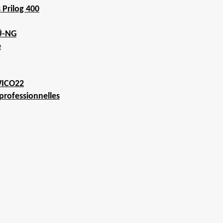
 Prilog 400
FÜ-NG
e
WICO22
professionnelles