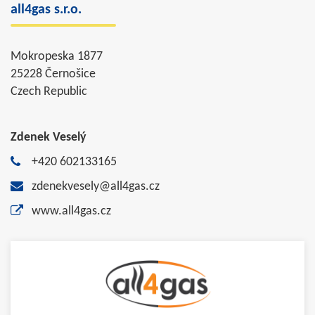
all4gas s.r.o.
Mokropeska 1877
25228 Černošice
Czech Republic
Zdenek Veselý
+420 602133165
zdenekvesely@all4gas.cz
www.all4gas.cz