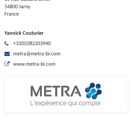
54800 Jarny
France
Yannick Couturier
+33(0)382203940
metra@metra-br.com
www.metra-br.com