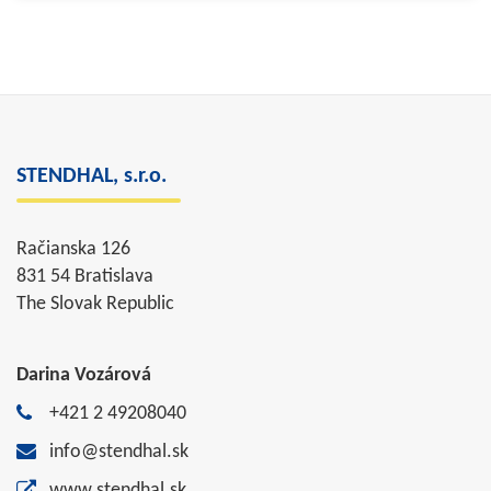
STENDHAL, s.r.o.
Račianska 126
831 54 Bratislava
The Slovak Republic
Darina Vozárová
+421 2 49208040
info@stendhal.sk
www.stendhal.sk