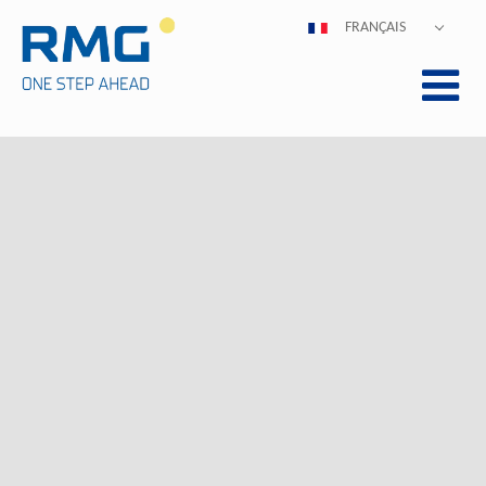
FRANÇAIS
DEUTSCH
ENGLISH
ESPAÑOL
POLSKI
ITALIANO
中文
PORTUGUÊS