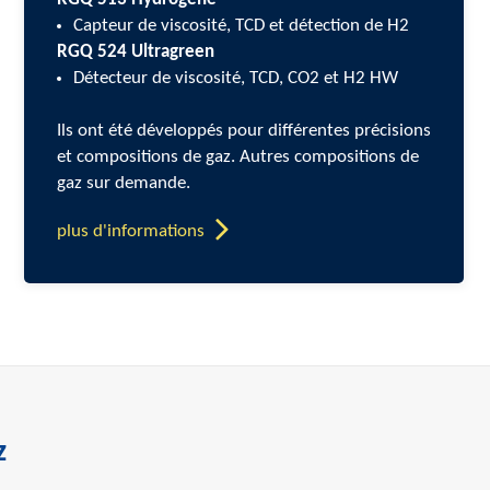
Capteur de viscosité, TCD et détection de H2
RGQ 524 Ultragreen
Détecteur de viscosité, TCD, CO2 et H2 HW
Ils ont été développés pour différentes précisions
et compositions de gaz. Autres compositions de
gaz sur demande.
plus d'informations
z