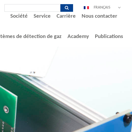
FRANÇAIS
Société
Service
Carrière
Nous contacter
DEUTSCH
ENGLISH
ESPAÑOL
stèmes de détection de gaz
Academy
Publications
POLSKI
ITALIANO
中文
PORTUGUÊS