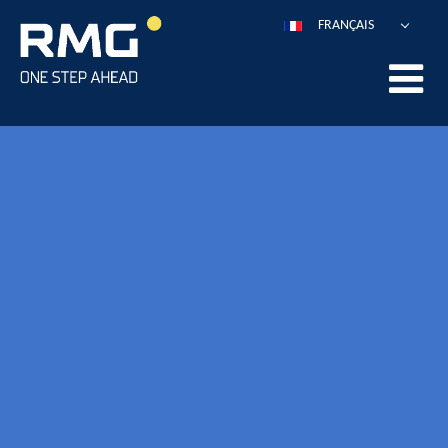
FRANÇAIS
DEUTSCH
ENGLISH
ESPAÑOL
POLSKI
ITALIANO
中文
PORTUGUÊS