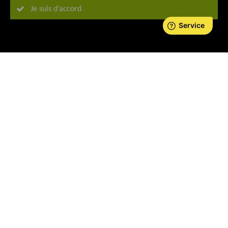
Je suis d’accord
ADE IN GERMANY - RMG MESSTECHNIK STANDS FOR
Mesure et analyse de gaz
du fabricant RMG
La mesure et l'analyse exactes des gaz sont essentielles à
votre succès. Misez sur plus de 120 ans d'expérience de