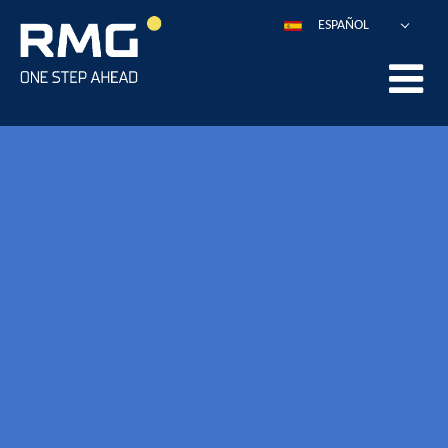
ESPAÑOL
DEUTSCH
ENGLISH
POLSKI
FRANÇAIS
ITALIANO
中文
PORTUGUÊS