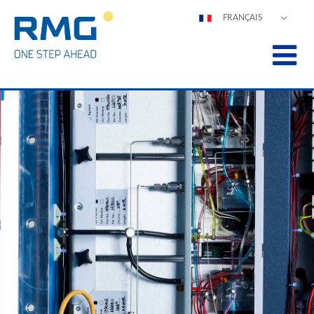
FRANÇAIS
DEUTSCH
ENGLISH
ESPAÑOL
POLSKI
ITALIANO
中文
PORTUGUÊS