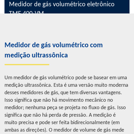
Medidor de gás volumétrico eletrônico
TME 400-VM
Medidor de gás de turbina com medidor eletrônico
Formato reduzido
Medidor de gás volumétrico com
Indicação de volume e vazão
Operação com bateria (6 anos), alimentação externa
medição ultrassônica
opcional
Versões especiais para gases corrosivos
(por exemplo, biogás bruto)
Um medidor de gás volumétrico pode se basear em uma
medição ultrassônica. Esta é uma versão muito moderna
weitere Informationen
desses medidores de gás, que tem diversas vantagens.
Isso significa que não há movimento mecânico no
medidor; nenhuma peça se projeta no fluxo de gás. Isso
significa que não há perda de pressão. A medição é
muito precisa e pode ser feita bidirecionalmente (em
ambas as direções). O medidor de volume de gás mede