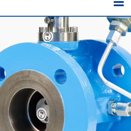
ENGLISH
ESPAÑOL
POLSKI
FRANÇAIS
ITALIANO
中文