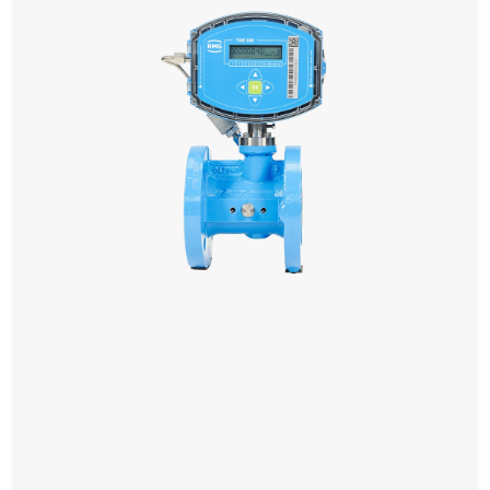
TRZ 03K
Medidor de turbina em formato reduzido
Excelente reprodutibilidade
Medidor mecânico
Versões especiais para gases corrosivos
(por exemplo, biogás bruto)
weitere Informationen