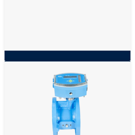
Medidor de gás volumétrico eletrônico
TME 400-VC
Medidor de turbina com medidor eletrônico e
conversor de volume integrado
Formato reduzido
Medição integrada de temperatura e pressão
Operação com bateria (6 anos), alimentação externa
opcional