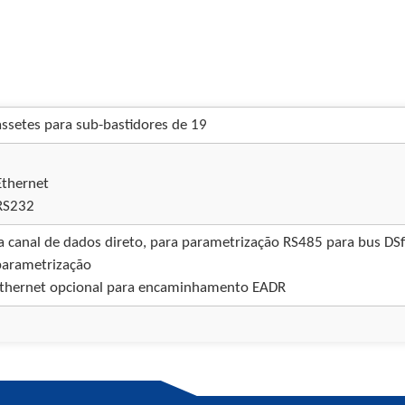
assetes para sub-bastidores de 19
Ethernet
RS232
 canal de dados direto, para parametrização RS485 para bus DS
parametrização
 Ethernet opcional para encaminhamento EADR