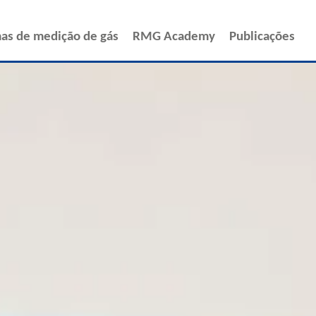
ENGLISH
ESPAÑOL
as de medição de gás
RMG Academy
Publicações
POLSKI
FRANÇAIS
ITALIANO
中文