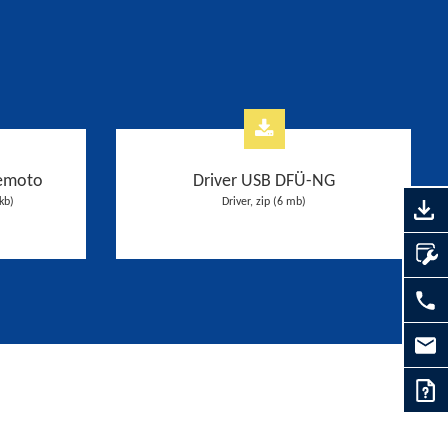
remoto
Driver USB DFÜ-NG
kb)
Driver, zip (6 mb)