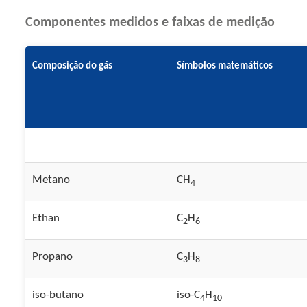
Componentes medidos e faixas de medição
Composição do gás
Símbolos matemáticos
Metano
CH
4
Ethan
C
H
2
6
Propano
C
H
3
8
iso-butano
iso-C
H
4
10