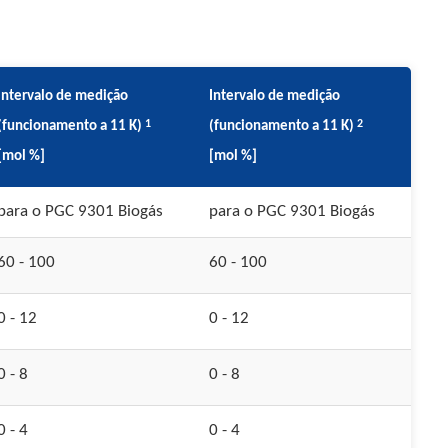
Intervalo de medição
Intervalo de medição
1
2
(funcionamento a 11 K)
(funcionamento a 11 K)
[mol %]
[mol %]
para o PGC 9301 Biogás
para o PGC 9301 Biogás
60 - 100
60 - 100
0 - 12
0 - 12
0 - 8
0 - 8
0 - 4
0 - 4