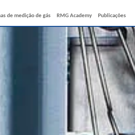
ENGLISH
ESPAÑOL
as de medição de gás
RMG Academy
Publicações
POLSKI
FRANÇAIS
ITALIANO
中文