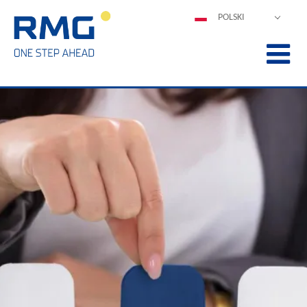
POLSKI
DEUTSCH
ENGLISH
ESPAÑOL
FRANÇAIS
ITALIANO
中文
PORTUGUÊS