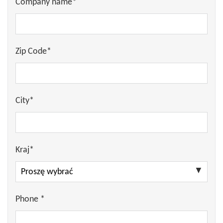
Company name*
Zip Code*
City*
Kraj*
Phone *