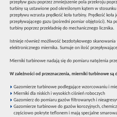
przepływ gazu poprzez zmniejszenie pola przekroju pop
turbiny są ustawione pod określonym kątem w stosunku 
przepływu wzrasta prędkość koła turbiny. Prędkość koła 
przepływającego gazu (pośredni pomiar objętości). Na 
turbiny poprzez przekładnię do mechanicznego licznika.
Istnieje również możliwość bezdotykowego skanowania ta
elektronicznego miernika. Sumuje on ilość przepływając
Mierniki turbinowe nadają się do pomiaru natężenia prz
W zależności od przeznaczenia, mierniki turbinowe są
Gazomierze turbinowe podlegające wzorcowaniu i mie
Mierniki dla niskich i wysokich ciśnień roboczych
Gazomierz do pomiaru gazów filtrowanych i nieagres
Gazomierze turbinowe do gazów korozyjnych, chemicznyc
częściowo pokryte teflonem i mają specjalne smarowa