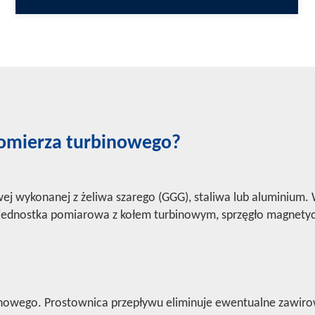
zomierza turbinowego?
ej wykonanej z żeliwa szarego (GGG), staliwa lub aluminium
 jednostka pomiarowa z kołem turbinowym, sprzęgło magnetycz
inowego. Prostownica przepływu eliminuje ewentualne zawiro