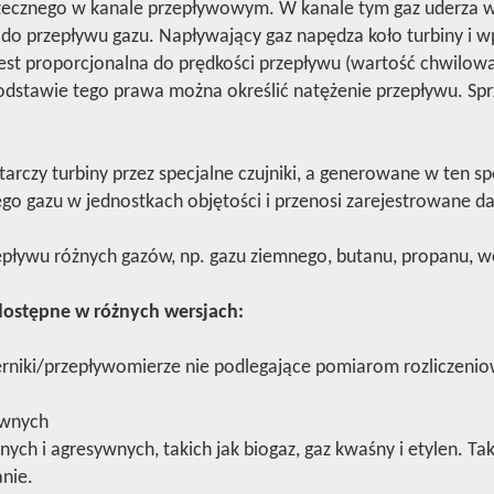
rzecznego w kanale przepływowym. W kanale tym gaz uderza w 
do przepływu gazu. Napływający gaz napędza koło turbiny i 
jest proporcjonalna do prędkości przepływu (wartość chwilowa
podstawie tego prawa można określić natężenie przepływu. Sp
rczy turbiny przez specjalne czujniki, a generowane w ten s
ego gazu w jednostkach objętości i przenosi zarejestrowane d
epływu różnych gazów, np. gazu ziemnego, butanu, propanu, wo
 dostępne w różnych wersjach:
rniki/przepływomierze nie podlegające pomiarom rozliczeni
ywnych
h i agresywnych, takich jak biogaz, gaz kwaśny i etylen. Tak
nie.