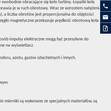
swobodnie obracające się koło turbiny. Łopatki koła
wprawia je w ruch obrotowy. Wraz ze wzrostem natężenia
), a liczba obrotów jest proporcjonalna do objętości
rzęgło magnetyczne przekazuje prędkość obrotową koła
posób impulsy elektryczne mogą być przesyłane do
ane na wyświetlacz.
doru, azotu, gazów szlachetnych i innych.
owym
ie mierniki są wykonane ze specjalnych materiałów, są