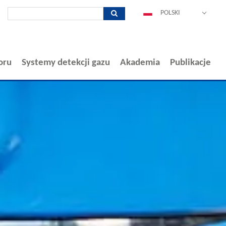
POLSKI
DEUTSCH
ENGLISH
ESPAÑOL
oru
Systemy detekcji gazu
Akademia
Publikacje
FRANÇAIS
ITALIANO
中文
PORTUGUÊS