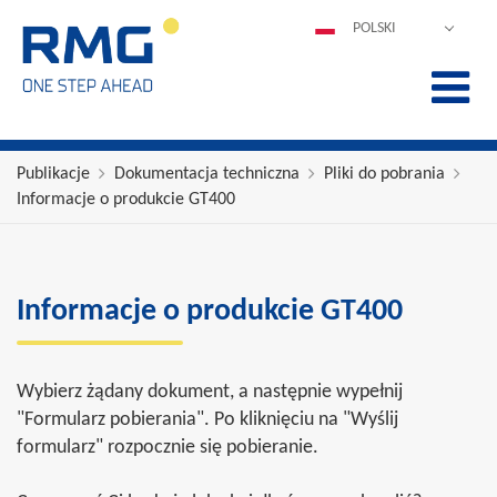
POLSKI
DEUTSCH
ENGLISH
ESPAÑOL
FRANÇAIS
Publikacje
Dokumentacja techniczna
Pliki do pobrania
Informacje o produkcie GT400
ITALIANO
中文
PORTUGUÊS
Informacje o produkcie GT400
Wybierz żądany dokument, a następnie wypełnij
"Formularz pobierania". Po kliknięciu na "Wyślij
formularz" rozpocznie się pobieranie.