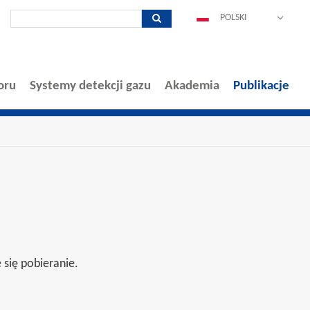
POLSKI
DEUTSCH
ENGLISH
ESPAÑOL
oru
Systemy detekcji gazu
Akademia
Publikacje
FRANÇAIS
ITALIANO
中文
PORTUGUÊS
 się pobieranie.