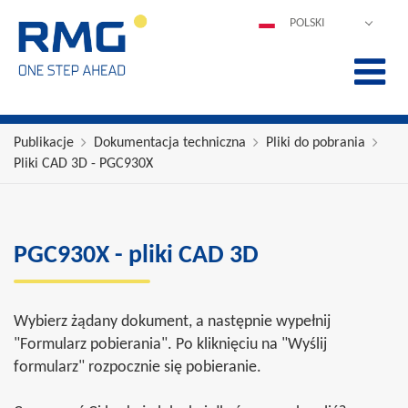
POLSKI
DEUTSCH
ENGLISH
ESPAÑOL
FRANÇAIS
Publikacje
Dokumentacja techniczna
Pliki do pobrania
Pliki CAD 3D - PGC930X
ITALIANO
中文
PORTUGUÊS
PGC930X - pliki CAD 3D
Wybierz żądany dokument, a następnie wypełnij
"Formularz pobierania". Po kliknięciu na "Wyślij
formularz" rozpocznie się pobieranie.