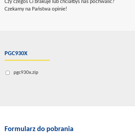
Czy czegoś Ci brakuje lub chciałbyś nas pochwalić?
Czekamy na Państwa opinie!
PGC930X
pgc930x.zip
Formularz do pobrania