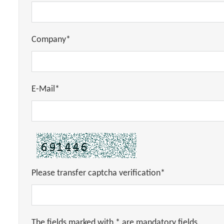
Company*
E-Mail*
Please transfer captcha verification*
The fields marked with * are mandatory fields.