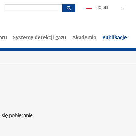
POLSKI
DEUTSCH
ENGLISH
ESPAÑOL
oru
Systemy detekcji gazu
Akademia
Publikacje
FRANÇAIS
ITALIANO
中文
PORTUGUÊS
 się pobieranie.