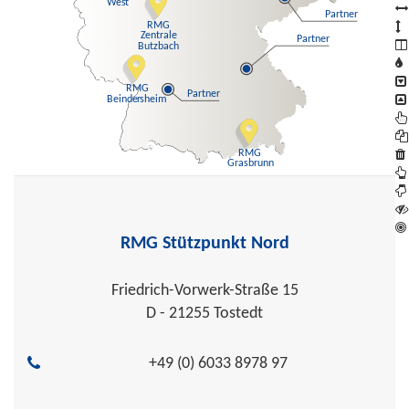
W
e
s
t
P
artner
RMG
Z
e
n
t
r
ale
P
artner
Butzbach
RMG
P
artner
Beinde
r
sheim
RMG
Grasbrunn
RMG Stützpunkt Nord
Friedrich-Vorwerk-Straße 15
D - 21255 Tostedt
+49 (0) 6033 8978 97