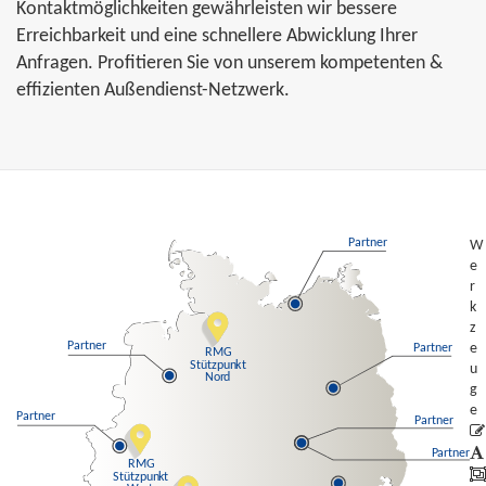
Kontaktmöglichkeiten gewährleisten wir bessere
Erreichbarkeit und eine schnellere Abwicklung Ihrer
Anfragen. Profitieren Sie von unserem kompetenten &
effizienten Außendienst-Netzwerk.
P
artner
W
e
r
k
z
P
artner
e
P
artner
RMG
Stützpun
k
t
u
No
r
d
g
e
P
artner
P
artner
P
artner
RMG
Stützpun
k
t