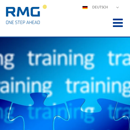
DEUTSCH
ENGLISH
ESPAÑOL
POLSKI
FRANÇAIS
ITALIANO
中文
PORTUGUÊS