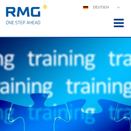
DEUTSCH
ENGLISH
ESPAÑOL
POLSKI
FRANÇAIS
ITALIANO
中文
PORTUGUÊS