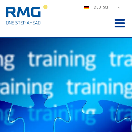
DEUTSCH
ENGLISH
ESPAÑOL
POLSKI
FRANÇAIS
ITALIANO
中文
PORTUGUÊS