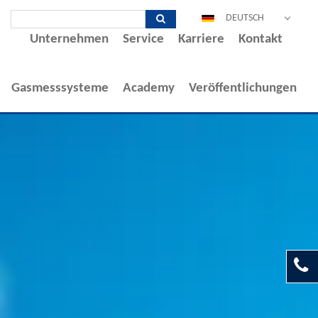
DEUTSCH
Unternehmen
Service
Karriere
Kontakt
ENGLISH
ESPAÑOL
Gasmesssysteme
Academy
Veröffentlichungen
POLSKI
FRANÇAIS
ITALIANO
中文
PORTUGUÊS