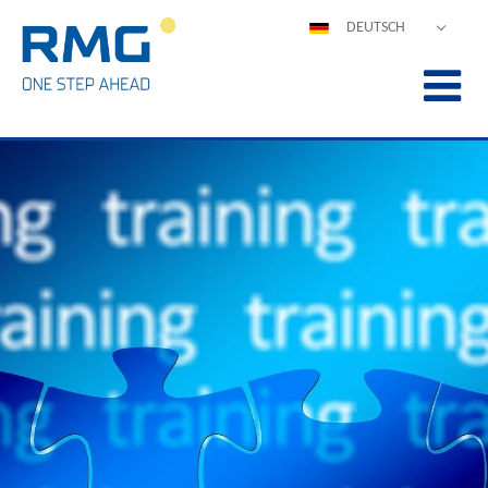
DEUTSCH
ENGLISH
ESPAÑOL
POLSKI
FRANÇAIS
ITALIANO
中文
PORTUGUÊS