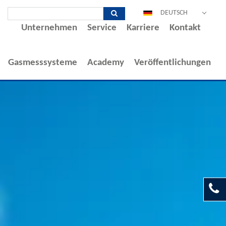
DEUTSCH
Unternehmen
Service
Karriere
Kontakt
ENGLISH
ESPAÑOL
Gasmesssysteme
Academy
Veröffentlichungen
POLSKI
FRANÇAIS
ITALIANO
中文
PORTUGUÊS