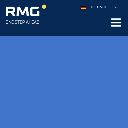
DEUTSCH
ENGLISH
ESPAÑOL
POLSKI
FRANÇAIS
ITALIANO
中文
PORTUGUÊS