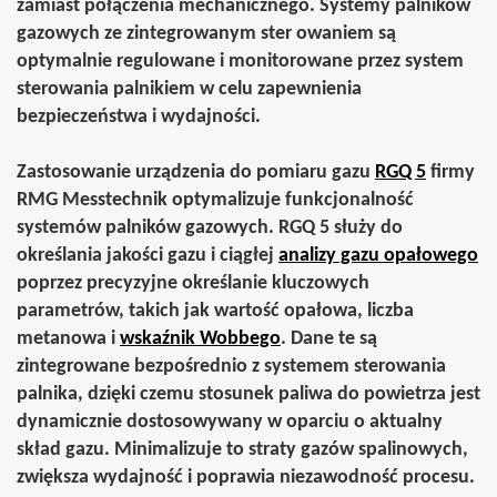
zamiast połączenia mechanicznego.
Systemy palników
gazowych ze zintegrowanym ster
owaniem są
optymalnie
regulowane
i
monitorowane
przez system
sterowania palnikiem
w celu zapewnienia
bezpieczeństwa i wydajności.
Zastosowanie urządzenia do pomiaru gazu
RGQ 5
firmy
RMG Messtechnik optymalizuje funkcjonalność
systemów palników gazowych.
RGQ 5
służy do
określania jakości gazu
i ciągłej
analizy gazu opałowego
poprzez precyzyjne określanie kluczowych
parametrów, takich jak
wartość opałowa
,
liczba
metanowa
i
wskaźnik Wobbego
. Dane te są
zintegrowane bezpośrednio z systemem sterowania
palnika, dzięki czemu stosunek paliwa do powietrza jest
dynamicznie dostosowywany w oparciu o aktualny
skład gazu.
Minimalizuje to straty gazów spalinowych
,
zwiększa wydajność
i
poprawia niezawodność procesu
.