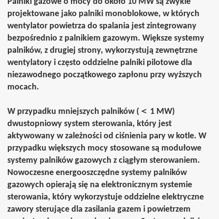
Palniki gazowe o mocy
do około 10 MW
są zwykle
projektowane jako
palniki monoblokowe
, w których
wentylator powietrza do spalania
jest zintegrowany
bezpośrednio
z palnikiem gazowym
.
Większe systemy
palników
, z drugiej strony, wykorzystują
zewnętrzne
wentylatory
i często
oddzielne palniki pilotowe
dla
niezawodnego początkowego zapłonu przy wyższych
mocach.
W przypadku
mniejszych palników (＜ 1 MW)
dwustopniowy system sterowania
, który jest
aktywowany
w zależności
od ciśnienia pary w kotle. W
przypadku
większych mocy
stosowane są
modułowe
systemy palników gazowych
z ciągłym sterowaniem.
Nowoczesne
energooszczędne systemy palników
gazowych opierają się na
elektronicznym
systemie
sterowania
, który wykorzystuje oddzielne elektryczne
zawory sterujące dla zasilania gazem i powietrzem