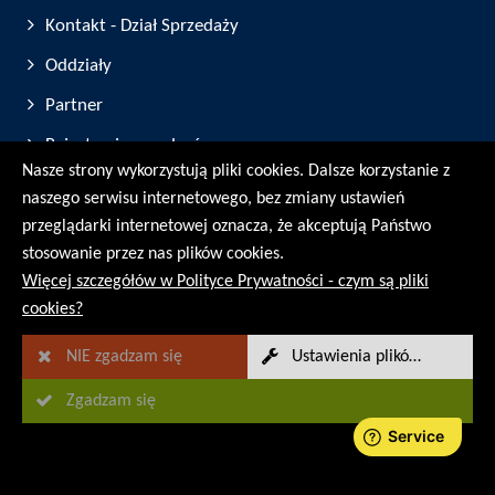
Kontakt - Dział Sprzedaży
Oddziały
Partner
Rejestracja urządzeń
Nasze strony wykorzystują pliki cookies. Dalsze korzystanie z
Targi i Wystawy
naszego serwisu internetowego, bez zmiany ustawień
przeglądarki internetowej oznacza, że akceptują Państwo
© RMG Messtechnik GmbH - 2026
stosowanie przez nas plików cookies.
Więcej szczegółów w Polityce Prywatności - czym są pliki
cookies?
NIE zgadzam się
Ustawienia plików Cookies
Zgadzam się
Sitemap
Informacja prawna
Ochrona danych osobowych