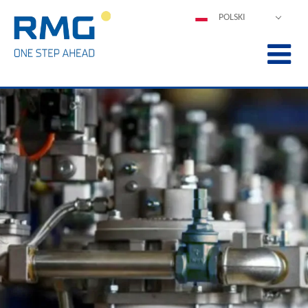
POLSKI
DEUTSCH
ENGLISH
ESPAÑOL
FRANÇAIS
ITALIANO
中文
PORTUGUÊS