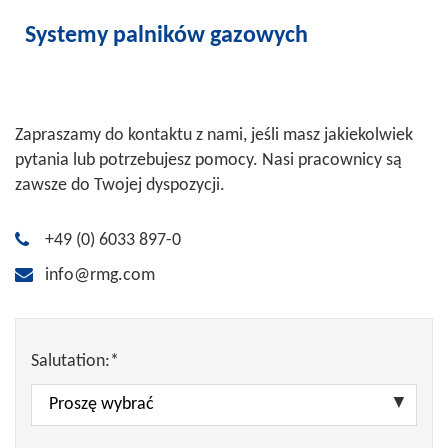
technologię, która działa solidnie i
Jest to prawdziwa zaleta, szczególnie w
precyzyjnie.
Systemy palników gazowych
przypadku systemów palników gazowych
dla zakładów obróbki cieplnej lub
niskoemisyjnych systemów palników
gazowych. Automatyzacja zapewnia
Zapraszamy do kontaktu z nami, jeśli masz jakiekolwiek
również stabilną i wydajną pracę w
pytania lub potrzebujesz pomocy. Nasi pracownicy są
większych systemach palników
zawsze do Twojej dyspozycji.
gazowych. RMG dostarcza odpowiednią
technologię w tym zakresie.
+49 (0) 6033 897-0
info@rmg.com
Salutation:*