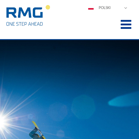
POLSKI
DEUTSCH
ENGLISH
ESPAÑOL
FRANÇAIS
ITALIANO
中文
PORTUGUÊS