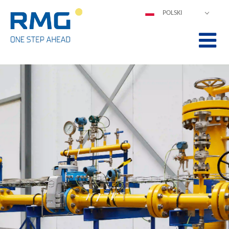
POLSKI
DEUTSCH
ENGLISH
ESPAÑOL
FRANÇAIS
ITALIANO
中文
PORTUGUÊS