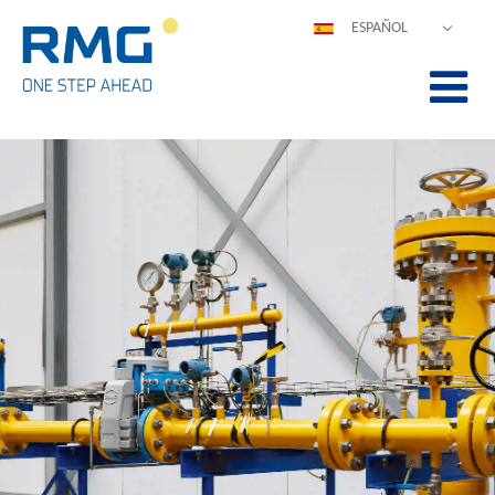
ESPAÑOL
DEUTSCH
ENGLISH
POLSKI
FRANÇAIS
ITALIANO
中文
PORTUGUÊS