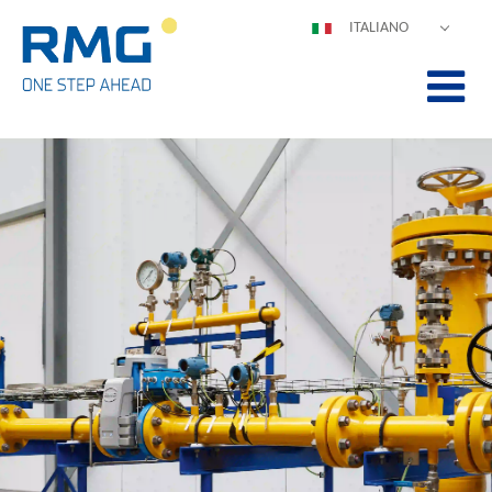
ITALIANO
DEUTSCH
ENGLISH
ESPAÑOL
POLSKI
FRANÇAIS
中文
PORTUGUÊS