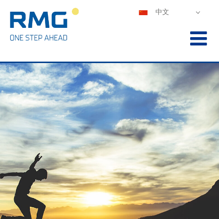
中文
DEUTSCH
ENGLISH
ESPAÑOL
POLSKI
FRANÇAIS
ITALIANO
PORTUGUÊS